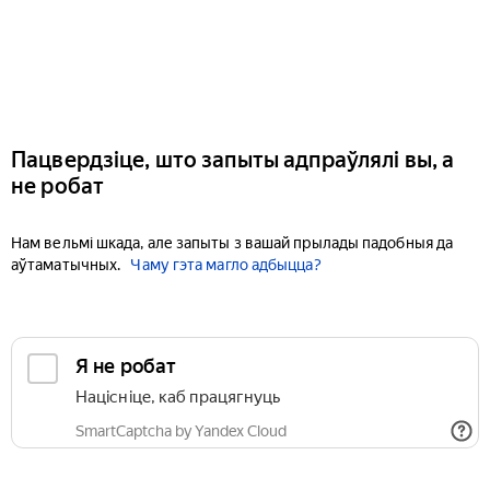
Пацвердзіце, што запыты адпраўлялі вы, а
не робат
Нам вельмі шкада, але запыты з вашай прылады падобныя да
аўтаматычных.
Чаму гэта магло адбыцца?
Я не робат
Націсніце, каб працягнуць
SmartCaptcha by Yandex Cloud