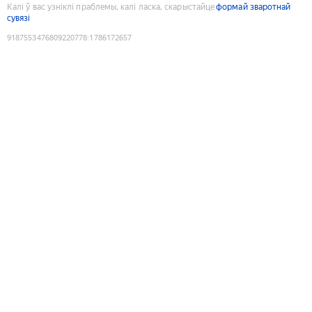
Калі ў вас узніклі праблемы, калі ласка, скарыстайце
формай зваротнай
сувязі
9187553476809220778
:
1786172657