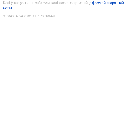
Калі ў вас узніклі праблемы, калі ласка, скарыстайце
формай зваротнай
сувязі
9188480455438781990
:
1786186470