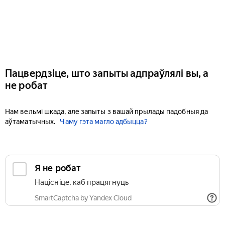
Пацвердзіце, што запыты адпраўлялі вы, а
не робат
Нам вельмі шкада, але запыты з вашай прылады падобныя да
аўтаматычных.
Чаму гэта магло адбыцца?
Я не робат
Націсніце, каб працягнуць
SmartCaptcha by Yandex Cloud