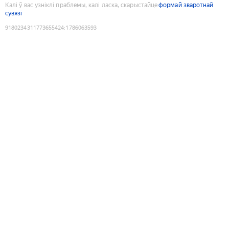
Калі ў вас узніклі праблемы, калі ласка, скарыстайце
формай зваротнай
сувязі
9180234311773655424
:
1786063593