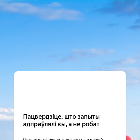
Пацвердзіце, што запыты
адпраўлялі вы, а не робат