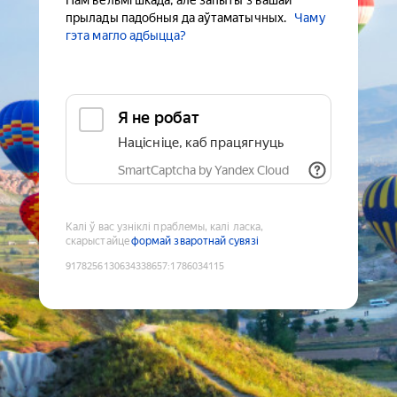
Нам вельмі шкада, але запыты з вашай
прылады падобныя да аўтаматычных.
Чаму
гэта магло адбыцца?
Я не робат
Націсніце, каб працягнуць
SmartCaptcha by Yandex Cloud
Калі ў вас узніклі праблемы, калі ласка,
скарыстайце
формай зваротнай сувязі
9178256130634338657
:
1786034115