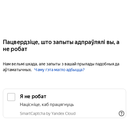
Пацвердзіце, што запыты адпраўлялі вы, а
не робат
Нам вельмі шкада, але запыты з вашай прылады падобныя да
аўтаматычных.
Чаму гэта магло адбыцца?
Я не робат
Націсніце, каб працягнуць
SmartCaptcha by Yandex Cloud