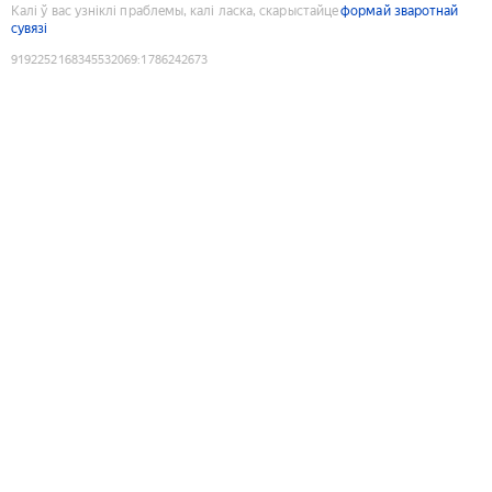
Калі ў вас узніклі праблемы, калі ласка, скарыстайце
формай зваротнай
сувязі
9192252168345532069
:
1786242673