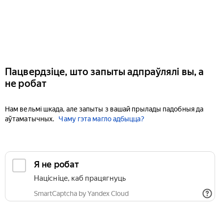
Пацвердзіце, што запыты адпраўлялі вы, а
не робат
Нам вельмі шкада, але запыты з вашай прылады падобныя да
аўтаматычных.
Чаму гэта магло адбыцца?
Я не робат
Націсніце, каб працягнуць
SmartCaptcha by Yandex Cloud