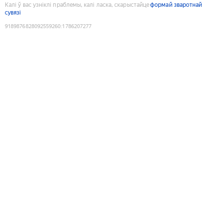
Калі ў вас узніклі праблемы, калі ласка, скарыстайце
формай зваротнай
сувязі
9189876828092559260
:
1786207277