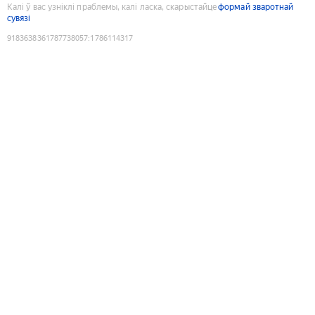
Калі ў вас узніклі праблемы, калі ласка, скарыстайце
формай зваротнай
сувязі
9183638361787738057
:
1786114317