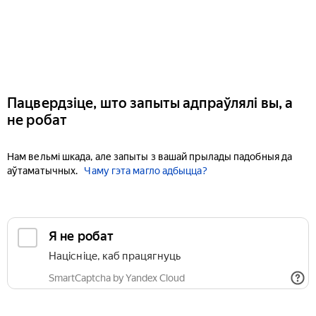
Пацвердзіце, што запыты адпраўлялі вы, а
не робат
Нам вельмі шкада, але запыты з вашай прылады падобныя да
аўтаматычных.
Чаму гэта магло адбыцца?
Я не робат
Націсніце, каб працягнуць
SmartCaptcha by Yandex Cloud