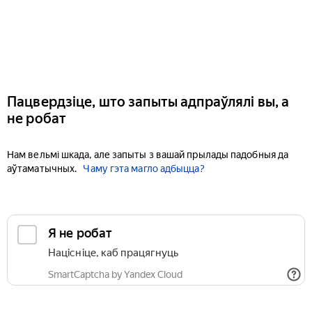
Пацвердзіце, што запыты адпраўлялі вы, а
не робат
Нам вельмі шкада, але запыты з вашай прылады падобныя да
аўтаматычных.
Чаму гэта магло адбыцца?
Я не робат
Націсніце, каб працягнуць
SmartCaptcha by Yandex Cloud