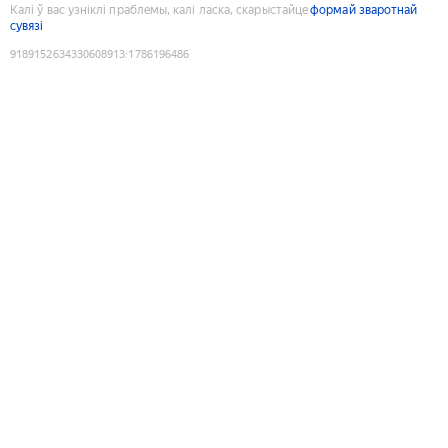
Калі ў вас узніклі праблемы, калі ласка, скарыстайце
формай зваротнай
сувязі
9189152634330608913
:
1786196486