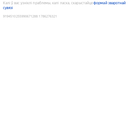
Калі ў вас узніклі праблемы, калі ласка, скарыстайце
формай зваротнай
сувязі
9194510255990671288
:
1786276321