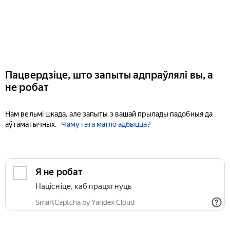
Пацвердзіце, што запыты адпраўлялі вы, а
не робат
Нам вельмі шкада, але запыты з вашай прылады падобныя да
аўтаматычных.
Чаму гэта магло адбыцца?
Я не робат
Націсніце, каб працягнуць
SmartCaptcha by Yandex Cloud