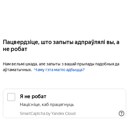
Пацвердзіце, што запыты адпраўлялі вы, а
не робат
Нам вельмі шкада, але запыты з вашай прылады падобныя да
аўтаматычных.
Чаму гэта магло адбыцца?
Я не робат
Націсніце, каб працягнуць
SmartCaptcha by Yandex Cloud