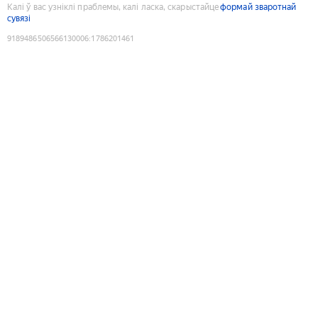
Калі ў вас узніклі праблемы, калі ласка, скарыстайце
формай зваротнай
сувязі
9189486506566130006
:
1786201461