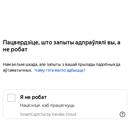
Пацвердзіце, што запыты адпраўлялі вы, а
не робат
Нам вельмі шкада, але запыты з вашай прылады падобныя да
аўтаматычных.
Чаму гэта магло адбыцца?
Я не робат
Націсніце, каб працягнуць
SmartCaptcha by Yandex Cloud