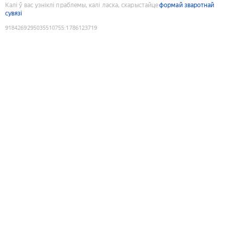
Калі ў вас узніклі праблемы, калі ласка, скарыстайце
формай зваротнай
сувязі
9184269295035510755
:
1786123719