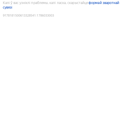
Калі ў вас узніклі праблемы, калі ласка, скарыстайце
формай зваротнай
сувязі
9178181500613328541
:
1786033003