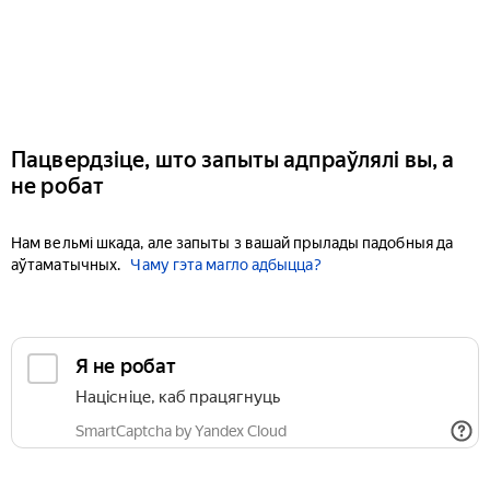
Пацвердзіце, што запыты адпраўлялі вы, а
не робат
Нам вельмі шкада, але запыты з вашай прылады падобныя да
аўтаматычных.
Чаму гэта магло адбыцца?
Я не робат
Націсніце, каб працягнуць
SmartCaptcha by Yandex Cloud