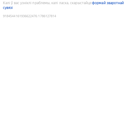
Калі ў вас узніклі праблемы, калі ласка, скарыстайце
формай зваротнай
сувязі
9184544161936622476
:
1786127814