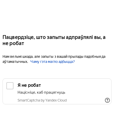
Пацвердзіце, што запыты адпраўлялі вы, а
не робат
Нам вельмі шкада, але запыты з вашай прылады падобныя да
аўтаматычных.
Чаму гэта магло адбыцца?
Я не робат
Націсніце, каб працягнуць
SmartCaptcha by Yandex Cloud