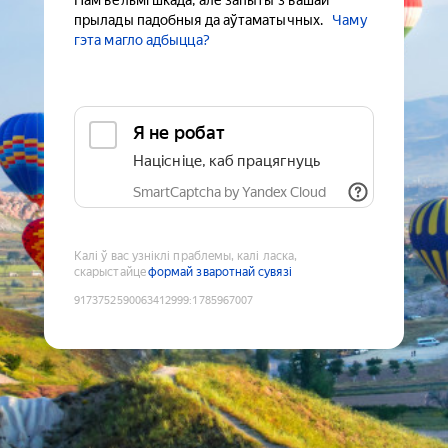
Нам вельмі шкада, але запыты з вашай
прылады падобныя да аўтаматычных.
Чаму
гэта магло адбыцца?
Я не робат
Націсніце, каб працягнуць
SmartCaptcha by Yandex Cloud
Калі ў вас узніклі праблемы, калі ласка,
скарыстайце
формай зваротнай сувязі
9173752590063412999
:
1785967007