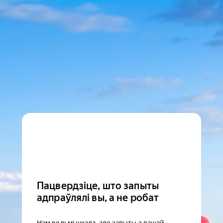
Пацвердзіце, што запыты
адпраўлялі вы, а не робат