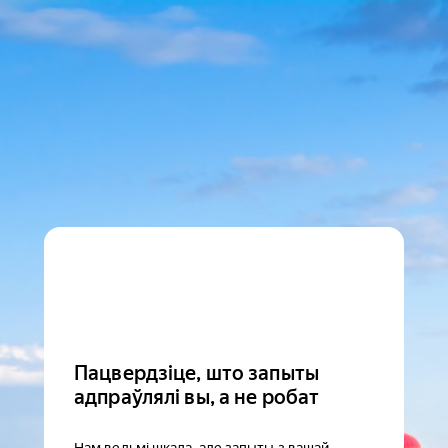
Пацвердзіце, што запыты
адпраўлялі вы, а не робат