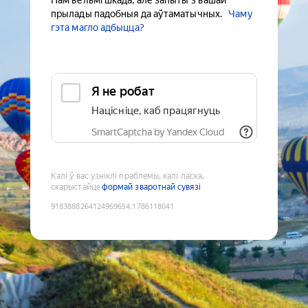
Нам вельмі шкада, але запыты з вашай
прылады падобныя да аўтаматычных.
Чаму
гэта магло адбыцца?
Я не робат
Націсніце, каб працягнуць
SmartCaptcha by Yandex Cloud
Калі ў вас узніклі праблемы, калі ласка,
скарыстайце
формай зваротнай сувязі
9183888264124969654
:
1786118041