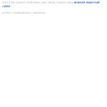
Калі ў вас узніклі праблемы, калі ласка, скарыстайце
формай зваротнай
сувязі
9178317761806284334
:
1786035034