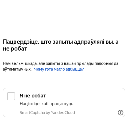
Пацвердзіце, што запыты адпраўлялі вы, а
не робат
Нам вельмі шкада, але запыты з вашай прылады падобныя да
аўтаматычных.
Чаму гэта магло адбыцца?
Я не робат
Націсніце, каб працягнуць
SmartCaptcha by Yandex Cloud