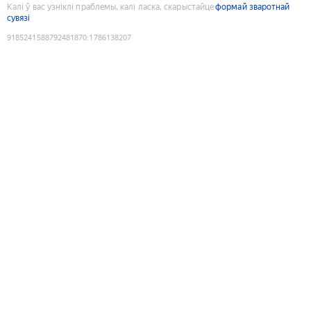
Калі ў вас узніклі праблемы, калі ласка, скарыстайце
формай зваротнай
сувязі
9185241588792481870
:
1786138207