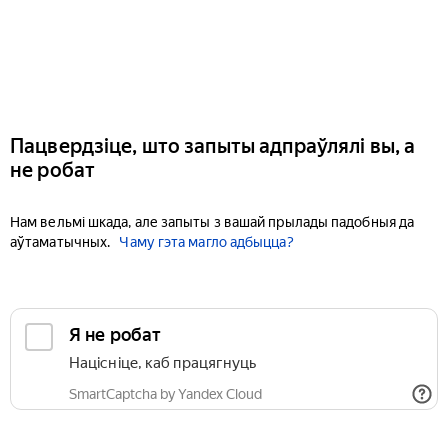
Пацвердзіце, што запыты адпраўлялі вы, а
не робат
Нам вельмі шкада, але запыты з вашай прылады падобныя да
аўтаматычных.
Чаму гэта магло адбыцца?
Я не робат
Націсніце, каб працягнуць
SmartCaptcha by Yandex Cloud