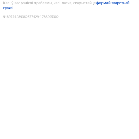
Калі ў вас узніклі праблемы, калі ласка, скарыстайце
формай зваротнай
сувязі
9189744289362377429
:
1786205302