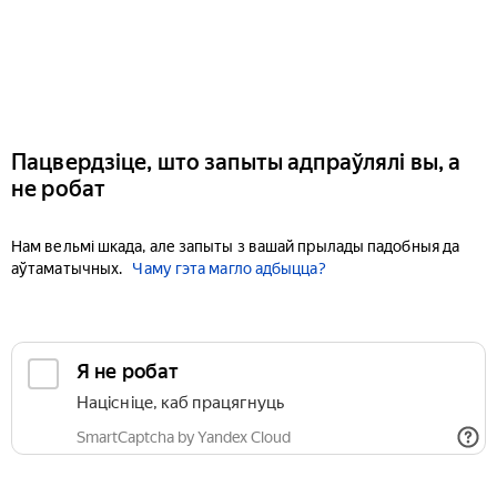
Пацвердзіце, што запыты адпраўлялі вы, а
не робат
Нам вельмі шкада, але запыты з вашай прылады падобныя да
аўтаматычных.
Чаму гэта магло адбыцца?
Я не робат
Націсніце, каб працягнуць
SmartCaptcha by Yandex Cloud