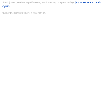
Калі ў вас узніклі праблемы, калі ласка, скарыстайце
формай зваротнай
сувязі
9202215984994990229
:
1786391145