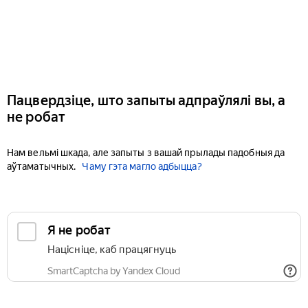
Пацвердзіце, што запыты адпраўлялі вы, а
не робат
Нам вельмі шкада, але запыты з вашай прылады падобныя да
аўтаматычных.
Чаму гэта магло адбыцца?
Я не робат
Націсніце, каб працягнуць
SmartCaptcha by Yandex Cloud