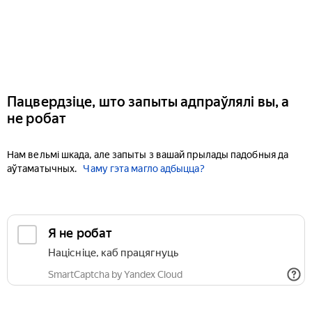
Пацвердзіце, што запыты адпраўлялі вы, а
не робат
Нам вельмі шкада, але запыты з вашай прылады падобныя да
аўтаматычных.
Чаму гэта магло адбыцца?
Я не робат
Націсніце, каб працягнуць
SmartCaptcha by Yandex Cloud