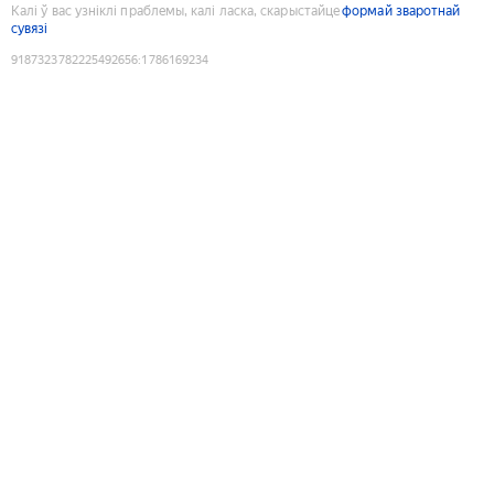
Калі ў вас узніклі праблемы, калі ласка, скарыстайце
формай зваротнай
сувязі
9187323782225492656
:
1786169234