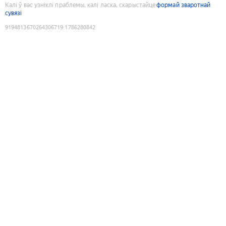
Калі ў вас узніклі праблемы, калі ласка, скарыстайце
формай зваротнай
сувязі
9194813670264306719
:
1786280842