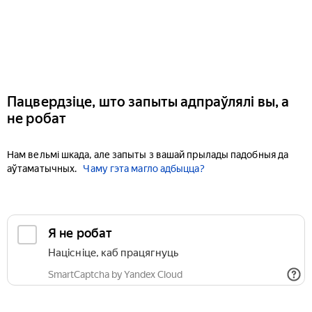
Пацвердзіце, што запыты адпраўлялі вы, а
не робат
Нам вельмі шкада, але запыты з вашай прылады падобныя да
аўтаматычных.
Чаму гэта магло адбыцца?
Я не робат
Націсніце, каб працягнуць
SmartCaptcha by Yandex Cloud