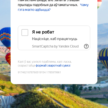
Нам вельмі шкада, але запыты з вашай
прылады падобныя да аўтаматычных.
Чаму
гэта магло адбыцца?
Я не робат
Націсніце, каб працягнуць
SmartCaptcha by Yandex Cloud
Калі ў вас узніклі праблемы, калі ласка,
скарыстайце
формай зваротнай сувязі
9174621878760519154
:
1785979961