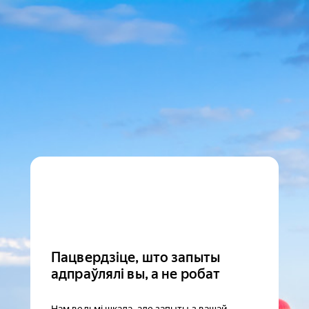
Пацвердзіце, што запыты
адпраўлялі вы, а не робат