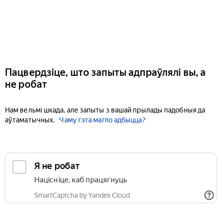
Пацвердзіце, што запыты адпраўлялі вы, а
не робат
Нам вельмі шкада, але запыты з вашай прылады падобныя да
аўтаматычных.
Чаму гэта магло адбыцца?
Я не робат
Націсніце, каб працягнуць
SmartCaptcha by Yandex Cloud