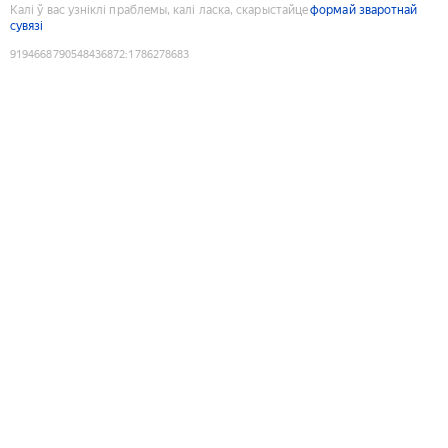
Калі ў вас узніклі праблемы, калі ласка, скарыстайце
формай зваротнай
сувязі
9194668790548436872
:
1786278683