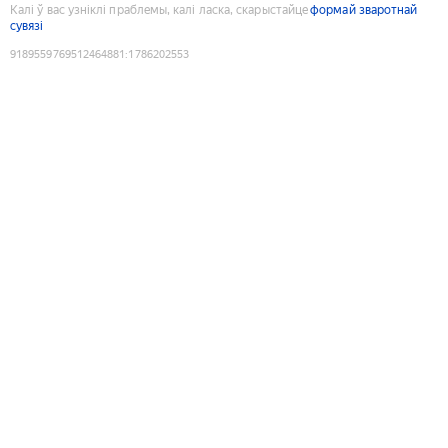
Калі ў вас узніклі праблемы, калі ласка, скарыстайце
формай зваротнай
сувязі
9189559769512464881
:
1786202553