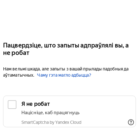
Пацвердзіце, што запыты адпраўлялі вы, а
не робат
Нам вельмі шкада, але запыты з вашай прылады падобныя да
аўтаматычных.
Чаму гэта магло адбыцца?
Я не робат
Націсніце, каб працягнуць
SmartCaptcha by Yandex Cloud