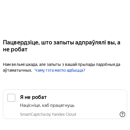
Пацвердзіце, што запыты адпраўлялі вы, а
не робат
Нам вельмі шкада, але запыты з вашай прылады падобныя да
аўтаматычных.
Чаму гэта магло адбыцца?
Я не робат
Націсніце, каб працягнуць
SmartCaptcha by Yandex Cloud