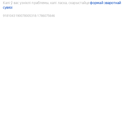
Калі ў вас узніклі праблемы, калі ласка, скарыстайце
формай зваротнай
сувязі
9181043190078005318
:
1786075646