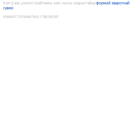
Калі ў вас узніклі праблемы, калі ласка, скарыстайце
формай зваротнай
сувязі
9188401770764847402
:
1786185297