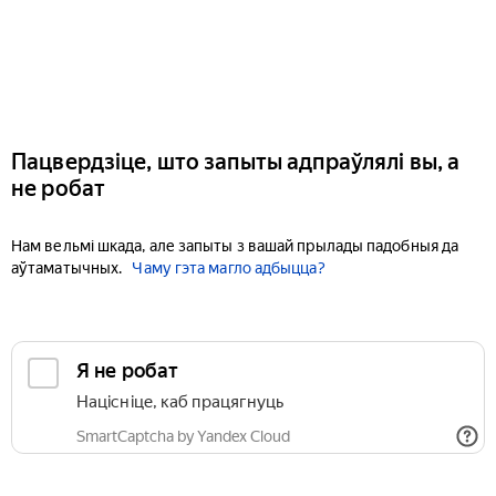
Пацвердзіце, што запыты адпраўлялі вы, а
не робат
Нам вельмі шкада, але запыты з вашай прылады падобныя да
аўтаматычных.
Чаму гэта магло адбыцца?
Я не робат
Націсніце, каб працягнуць
SmartCaptcha by Yandex Cloud