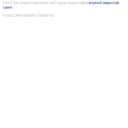
Калі ў вас узніклі праблемы, калі ласка, скарыстайце
формай зваротнай
сувязі
9193022388119062562
:
1786254150