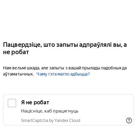
Пацвердзіце, што запыты адпраўлялі вы, а
не робат
Нам вельмі шкада, але запыты з вашай прылады падобныя да
аўтаматычных.
Чаму гэта магло адбыцца?
Я не робат
Націсніце, каб працягнуць
SmartCaptcha by Yandex Cloud