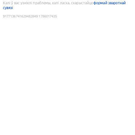
Калі ў вас узніклі праблемы, калі ласка, скарыстайце
формай зваротнай
сувязі
9177136741629482849
:
1786017435