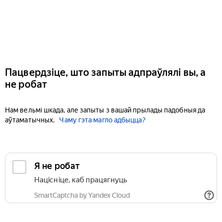
Пацвердзіце, што запыты адпраўлялі вы, а
не робат
Нам вельмі шкада, але запыты з вашай прылады падобныя да
аўтаматычных.
Чаму гэта магло адбыцца?
Я не робат
Націсніце, каб працягнуць
SmartCaptcha by Yandex Cloud