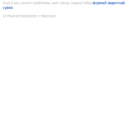
Калі ў вас узніклі праблемы, калі ласка, скарыстайце
формай зваротнай
сувязі
9179540975940025091
:
1786053261