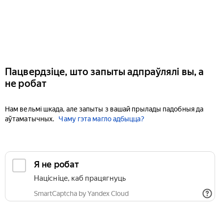
Пацвердзіце, што запыты адпраўлялі вы, а
не робат
Нам вельмі шкада, але запыты з вашай прылады падобныя да
аўтаматычных.
Чаму гэта магло адбыцца?
Я не робат
Націсніце, каб працягнуць
SmartCaptcha by Yandex Cloud