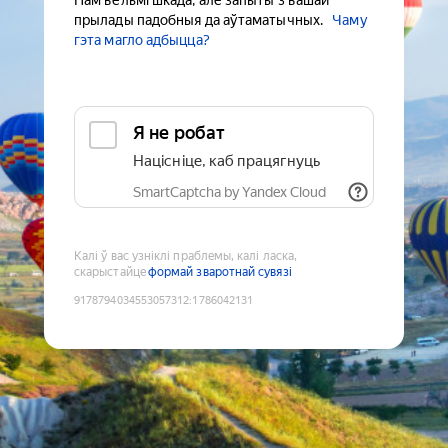
Нам вельмі шкада, але запыты з вашай
прылады падобныя да аўтаматычных.
Чаму
гэта магло адбыцца?
Я не робат
Націсніце, каб працягнуць
SmartCaptcha by Yandex Cloud
Калі ў вас узніклі праблемы, калі ласка,
скарыстайце
формай зваротнай сувязі
9178794034553057312
:
1786042131