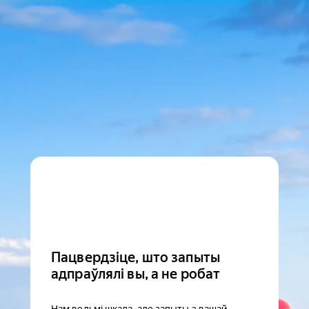
Пацвердзіце, што запыты
адпраўлялі вы, а не робат