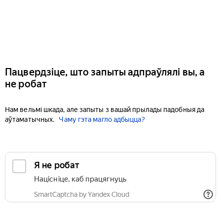
Пацвердзіце, што запыты адпраўлялі вы, а
не робат
Нам вельмі шкада, але запыты з вашай прылады падобныя да
аўтаматычных.
Чаму гэта магло адбыцца?
Я не робат
Націсніце, каб працягнуць
SmartCaptcha by Yandex Cloud