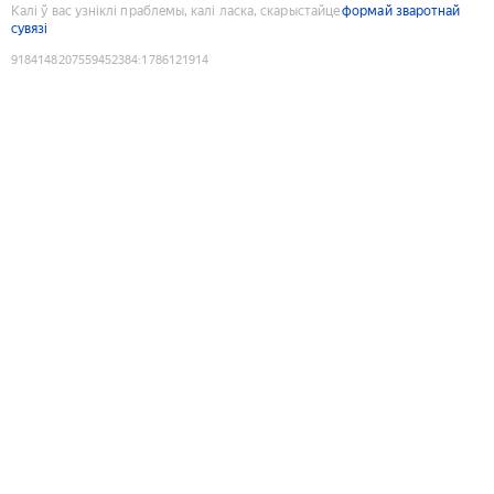
Калі ў вас узніклі праблемы, калі ласка, скарыстайце
формай зваротнай
сувязі
9184148207559452384
:
1786121914