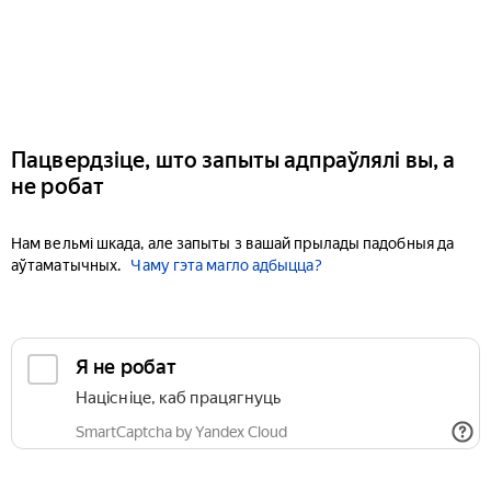
Пацвердзіце, што запыты адпраўлялі вы, а
не робат
Нам вельмі шкада, але запыты з вашай прылады падобныя да
аўтаматычных.
Чаму гэта магло адбыцца?
Я не робат
Націсніце, каб працягнуць
SmartCaptcha by Yandex Cloud