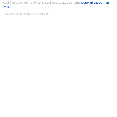
Калі ў вас узніклі праблемы, калі ласка, скарыстайце
формай зваротнай
сувязі
9176885110569223427
:
1786013686