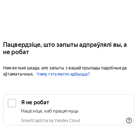
Пацвердзіце, што запыты адпраўлялі вы, а
не робат
Нам вельмі шкада, але запыты з вашай прылады падобныя да
аўтаматычных.
Чаму гэта магло адбыцца?
Я не робат
Націсніце, каб працягнуць
SmartCaptcha by Yandex Cloud