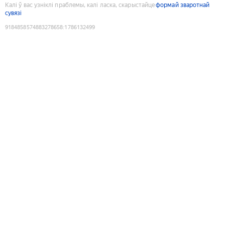
Калі ў вас узніклі праблемы, калі ласка, скарыстайце
формай зваротнай
сувязі
9184858574883278658
:
1786132499