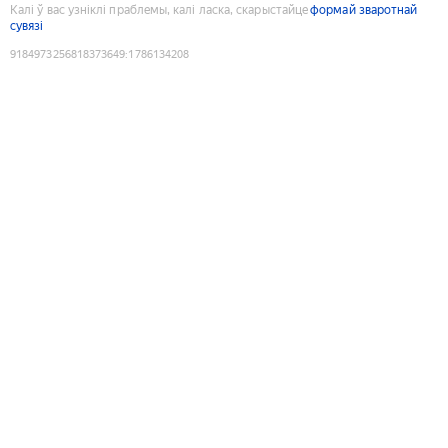
Калі ў вас узніклі праблемы, калі ласка, скарыстайце
формай зваротнай
сувязі
9184973256818373649
:
1786134208