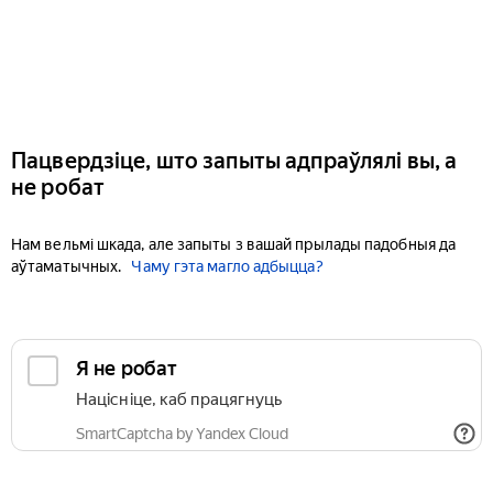
Пацвердзіце, што запыты адпраўлялі вы, а
не робат
Нам вельмі шкада, але запыты з вашай прылады падобныя да
аўтаматычных.
Чаму гэта магло адбыцца?
Я не робат
Націсніце, каб працягнуць
SmartCaptcha by Yandex Cloud