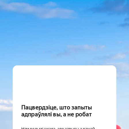
Пацвердзіце, што запыты
адпраўлялі вы, а не робат