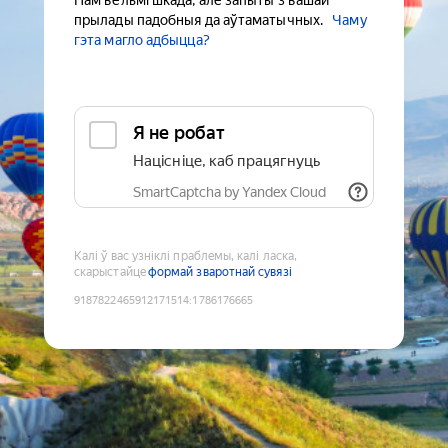
Нам вельмі шкада, але запыты з вашай
прылады падобныя да аўтаматычных.
Чаму
гэта магло адбыцца?
Я не робат
Націсніце, каб працягнуць
SmartCaptcha by Yandex Cloud
Калі ў вас узніклі праблемы, калі ласка,
скарыстайце
формай зваротнай сувязі
9187822465912171514
:
1786176665