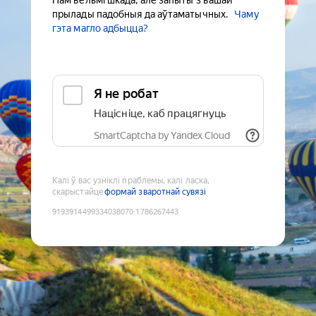
Нам вельмі шкада, але запыты з вашай
прылады падобныя да аўтаматычных.
Чаму
гэта магло адбыцца?
Я не робат
Націсніце, каб працягнуць
SmartCaptcha by Yandex Cloud
Калі ў вас узніклі праблемы, калі ласка,
скарыстайце
формай зваротнай сувязі
9193914499334038070
:
1786267443