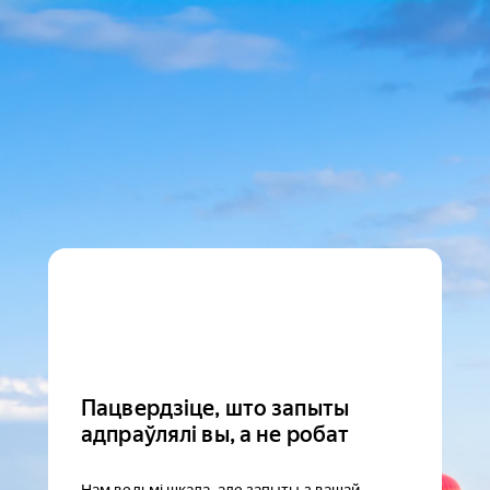
Пацвердзіце, што запыты
адпраўлялі вы, а не робат