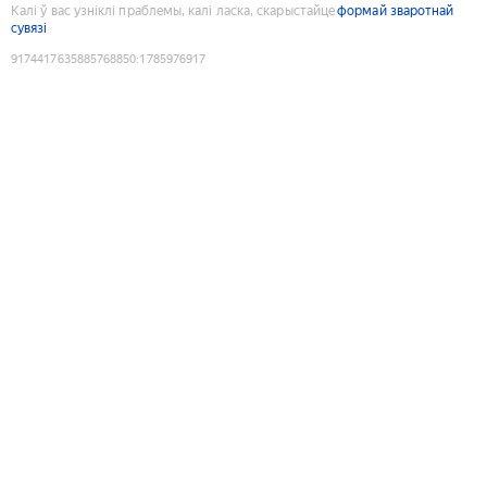
Калі ў вас узніклі праблемы, калі ласка, скарыстайце
формай зваротнай
сувязі
9174417635885768850
:
1785976917