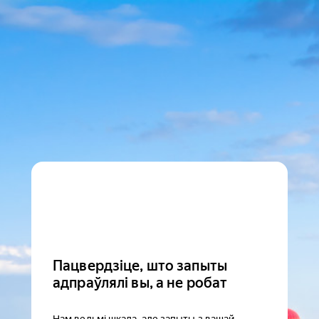
Пацвердзіце, што запыты
адпраўлялі вы, а не робат