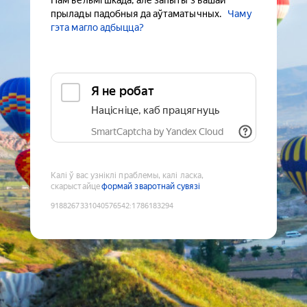
Нам вельмі шкада, але запыты з вашай
прылады падобныя да аўтаматычных.
Чаму
гэта магло адбыцца?
Я не робат
Націсніце, каб працягнуць
SmartCaptcha by Yandex Cloud
Калі ў вас узніклі праблемы, калі ласка,
скарыстайце
формай зваротнай сувязі
9188267331040576542
:
1786183294