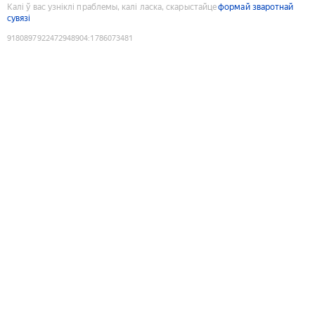
Калі ў вас узніклі праблемы, калі ласка, скарыстайце
формай зваротнай
сувязі
9180897922472948904
:
1786073481