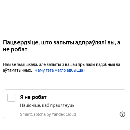
Пацвердзіце, што запыты адпраўлялі вы, а
не робат
Нам вельмі шкада, але запыты з вашай прылады падобныя да
аўтаматычных.
Чаму гэта магло адбыцца?
Я не робат
Націсніце, каб працягнуць
SmartCaptcha by Yandex Cloud