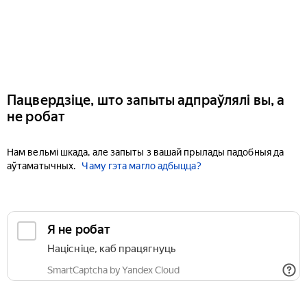
Пацвердзіце, што запыты адпраўлялі вы, а
не робат
Нам вельмі шкада, але запыты з вашай прылады падобныя да
аўтаматычных.
Чаму гэта магло адбыцца?
Я не робат
Націсніце, каб працягнуць
SmartCaptcha by Yandex Cloud