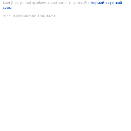
Калі ў вас узніклі праблемы, калі ласка, скарыстайце
формай зваротнай
сувязі
9177191469648096384
:
1786018251