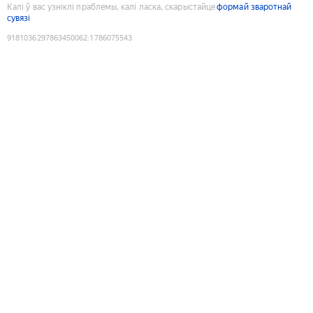
Калі ў вас узніклі праблемы, калі ласка, скарыстайце
формай зваротнай
сувязі
9181036297863450062
:
1786075543