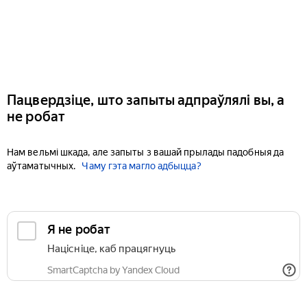
Пацвердзіце, што запыты адпраўлялі вы, а
не робат
Нам вельмі шкада, але запыты з вашай прылады падобныя да
аўтаматычных.
Чаму гэта магло адбыцца?
Я не робат
Націсніце, каб працягнуць
SmartCaptcha by Yandex Cloud