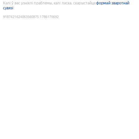
Калі ў вас узніклі праблемы, калі ласка, скарыстайце
формай зваротнай
сувязі
9187421624063560875
:
1786170692