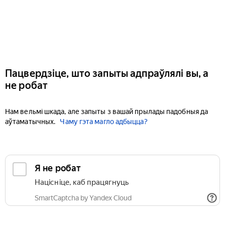
Пацвердзіце, што запыты адпраўлялі вы, а
не робат
Нам вельмі шкада, але запыты з вашай прылады падобныя да
аўтаматычных.
Чаму гэта магло адбыцца?
Я не робат
Націсніце, каб працягнуць
SmartCaptcha by Yandex Cloud