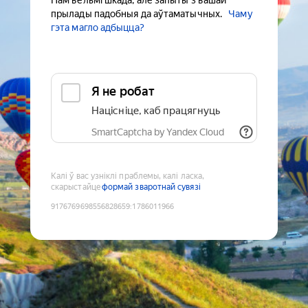
Нам вельмі шкада, але запыты з вашай
прылады падобныя да аўтаматычных.
Чаму
гэта магло адбыцца?
Я не робат
Націсніце, каб працягнуць
SmartCaptcha by Yandex Cloud
Калі ў вас узніклі праблемы, калі ласка,
скарыстайце
формай зваротнай сувязі
9176769698556828659
:
1786011966