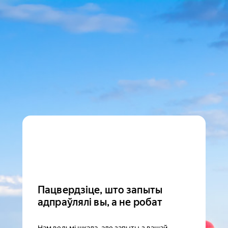
Пацвердзіце, што запыты
адпраўлялі вы, а не робат