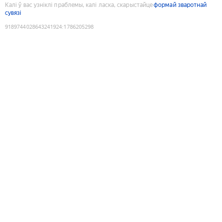
Калі ў вас узніклі праблемы, калі ласка, скарыстайце
формай зваротнай
сувязі
9189744028643241924
:
1786205298