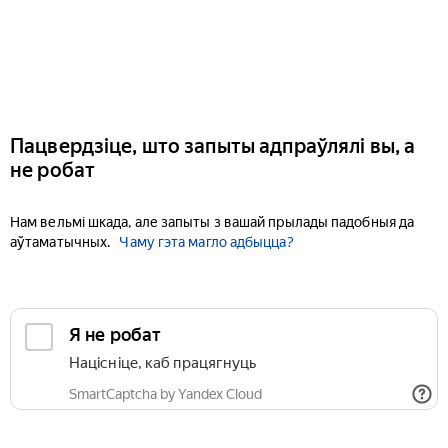
Пацвердзіце, што запыты адпраўлялі вы, а
не робат
Нам вельмі шкада, але запыты з вашай прылады падобныя да
аўтаматычных.
Чаму гэта магло адбыцца?
Я не робат
Націсніце, каб працягнуць
SmartCaptcha by Yandex Cloud