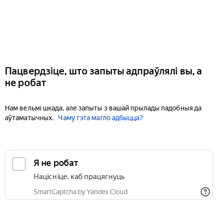
Пацвердзіце, што запыты адпраўлялі вы, а
не робат
Нам вельмі шкада, але запыты з вашай прылады падобныя да
аўтаматычных.
Чаму гэта магло адбыцца?
Я не робат
Націсніце, каб працягнуць
SmartCaptcha by Yandex Cloud