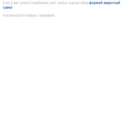
Калі ў вас узніклі праблемы, калі ласка, скарыстайце
формай зваротнай
сувязі
9181945635317493606
:
1786089093