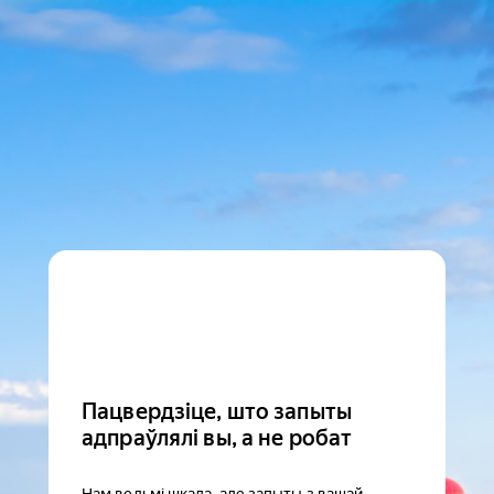
Пацвердзіце, што запыты
адпраўлялі вы, а не робат