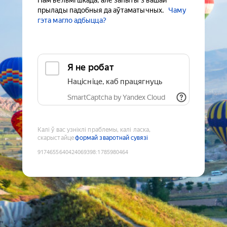
Нам вельмі шкада, але запыты з вашай
прылады падобныя да аўтаматычных.
Чаму
гэта магло адбыцца?
Я не робат
Націсніце, каб працягнуць
SmartCaptcha by Yandex Cloud
Калі ў вас узніклі праблемы, калі ласка,
скарыстайце
формай зваротнай сувязі
9174655640424069398
:
1785980464