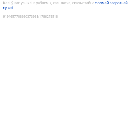
Калі ў вас узніклі праблемы, калі ласка, скарыстайце
формай зваротнай
сувязі
9194657708660373981
:
1786278518