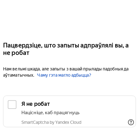
Пацвердзіце, што запыты адпраўлялі вы, а
не робат
Нам вельмі шкада, але запыты з вашай прылады падобныя да
аўтаматычных.
Чаму гэта магло адбыцца?
Я не робат
Націсніце, каб працягнуць
SmartCaptcha by Yandex Cloud