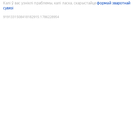
Калі ў вас узніклі праблемы, калі ласка, скарыстайце
формай зваротнай
сувязі
9191331508418182915
:
1786228954