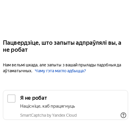
Пацвердзіце, што запыты адпраўлялі вы, а
не робат
Нам вельмі шкада, але запыты з вашай прылады падобныя да
аўтаматычных.
Чаму гэта магло адбыцца?
Я не робат
Націсніце, каб працягнуць
SmartCaptcha by Yandex Cloud