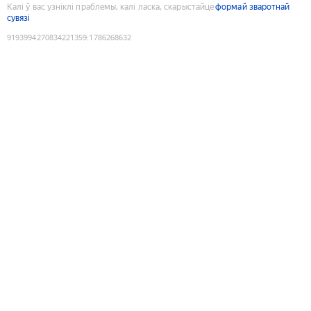
Калі ў вас узніклі праблемы, калі ласка, скарыстайце
формай зваротнай
сувязі
9193994270834221359
:
1786268632