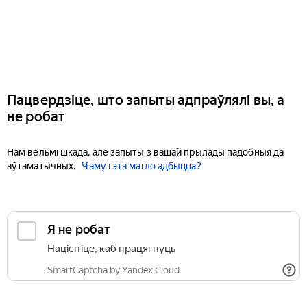
Пацвердзіце, што запыты адпраўлялі вы, а
не робат
Нам вельмі шкада, але запыты з вашай прылады падобныя да
аўтаматычных.
Чаму гэта магло адбыцца?
Я не робат
Націсніце, каб працягнуць
SmartCaptcha by Yandex Cloud