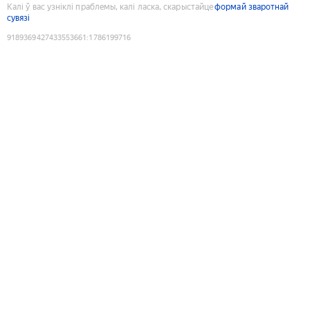
Калі ў вас узніклі праблемы, калі ласка, скарыстайце
формай зваротнай
сувязі
9189369427433553661
:
1786199716