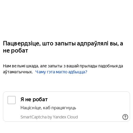
Пацвердзіце, што запыты адпраўлялі вы, а
не робат
Нам вельмі шкада, але запыты з вашай прылады падобныя да
аўтаматычных.
Чаму гэта магло адбыцца?
Я не робат
Націсніце, каб працягнуць
SmartCaptcha by Yandex Cloud